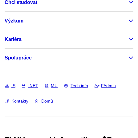
Chci studovat
Výzkum
Kariéra
Spolupráce
IS
INET
MU
Tech info
FAdmin
Kontakty
Domů