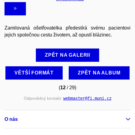
Zamilovaná ošetřovatelka předestírá svému pacientovi
jejich společnou cestu životem, až opustí blázinec.
ZPĚT NA GALERII
VĚTŠÍ FORMÁT
ZPĚT NA ALBUM
(
12
/ 29)
Odpovědný kontakt:
webmaster
@fi
.muni
.cz
O nás