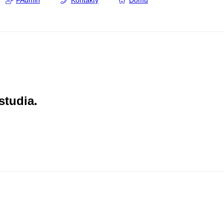
FAdmin
Kontakty
Domů
studia.