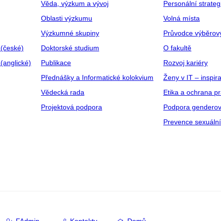
Věda, výzkum a vývoj
Personální strate
Oblasti výzkumu
Volná místa
Výzkumné skupiny
Průvodce výběrov
 (české)
Doktorské studium
O fakultě
(anglické)
Publikace
Rozvoj kariéry
Přednášky a Informatické kolokvium
Ženy v IT – inspira
Vědecká rada
Etika a ochrana p
Projektová podpora
Podpora genderov
Prevence sexuáln