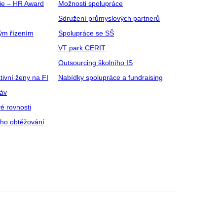
gie – HR Award
Možnosti spolupráce
Sdružení průmyslových partnerů
ým řízením
Spolupráce se SŠ
VT park CERIT
Outsourcing školního IS
tivní ženy na FI
Nabídky spolupráce a fundraising
ráv
é rovnosti
ího obtěžování