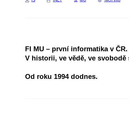
IS
INET
MU
Tech info
FI MU – první informatika v ČR.
V historii, ve vědě, ve svobodě 
Od roku 1994 dodnes.