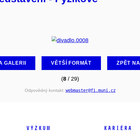
A GALERII
VĚTŠÍ FORMÁT
ZPĚT N
(
8
/ 29)
Odpovědný kontakt:
webmaster
@fi
.muni
.cz
VÝZKUM
KARIÉRA