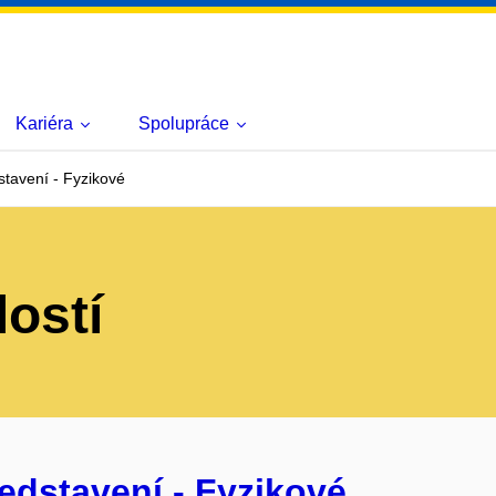
Kariéra
Spolupráce
stavení - Fyzikové
lostí
edstavení - Fyzikové