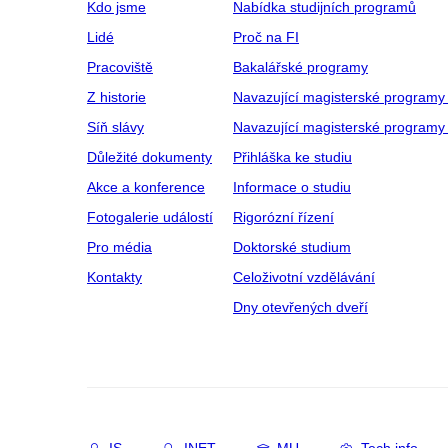
Kdo jsme
Nabídka studijních programů
Lidé
Proč na FI
Pracoviště
Bakalářské programy
Z historie
Navazující magisterské programy
Síň slávy
Navazující magisterské programy 
Důležité dokumenty
Přihláška ke studiu
Akce a konference
Informace o studiu
Fotogalerie událostí
Rigorózní řízení
Pro média
Doktorské studium
Kontakty
Celoživotní vzdělávání
Dny otevřených dveří