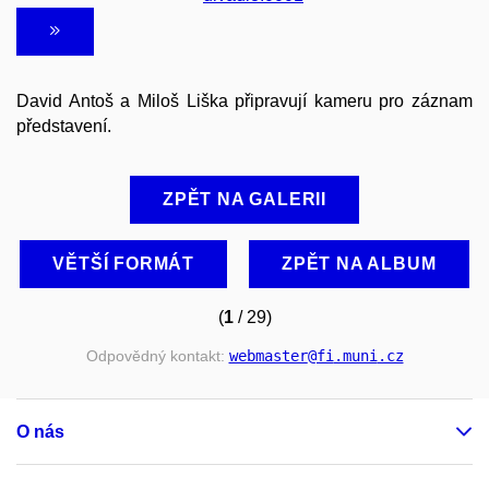
David Antoš a Miloš Liška připravují kameru pro záznam
představení.
ZPĚT NA GALERII
VĚTŠÍ FORMÁT
ZPĚT NA ALBUM
(
1
/ 29)
Odpovědný kontakt:
webmaster
@fi
.muni
.cz
O nás