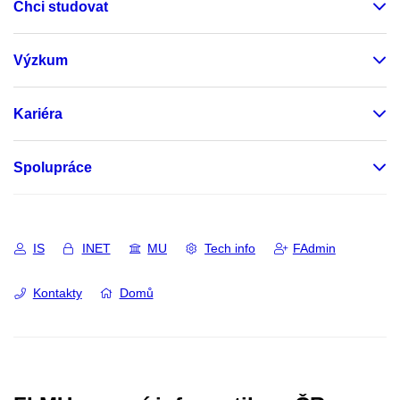
Chci studovat
Výzkum
Kariéra
Spolupráce
IS
INET
MU
Tech info
FAdmin
Kontakty
Domů