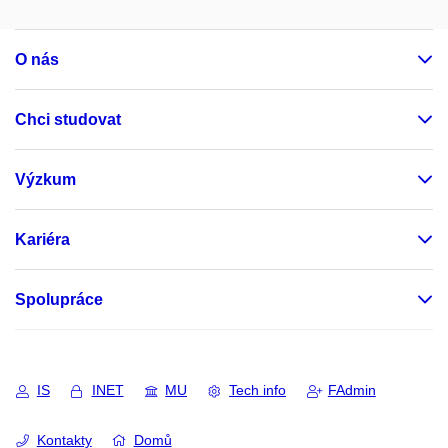
O nás
Chci studovat
Výzkum
Kariéra
Spolupráce
IS
INET
MU
Tech info
FAdmin
Kontakty
Domů