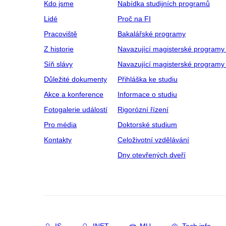
Kdo jsme
Nabídka studijních programů
Lidé
Proč na FI
Pracoviště
Bakalářské programy
Z historie
Navazující magisterské programy
Síň slávy
Navazující magisterské programy 
Důležité dokumenty
Přihláška ke studiu
Akce a konference
Informace o studiu
Fotogalerie událostí
Rigorózní řízení
Pro média
Doktorské studium
Kontakty
Celoživotní vzdělávání
Dny otevřených dveří