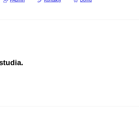
FAdmin
Kontakty
Domů
studia.