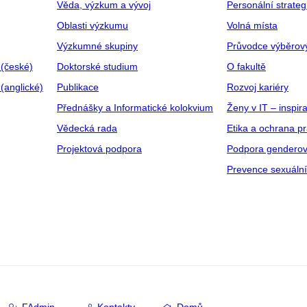
Věda, výzkum a vývoj
Personální strate
Oblasti výzkumu
Volná místa
Výzkumné skupiny
Průvodce výběrov
 (české)
Doktorské studium
O fakultě
(anglické)
Publikace
Rozvoj kariéry
Přednášky a Informatické kolokvium
Ženy v IT – inspira
Vědecká rada
Etika a ochrana p
Projektová podpora
Podpora genderov
Prevence sexuáln