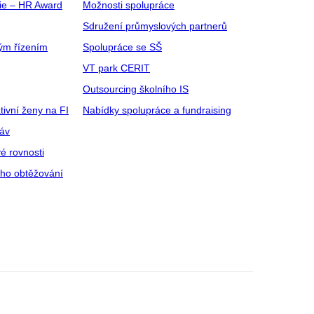
gie – HR Award
Možnosti spolupráce
Sdružení průmyslových partnerů
ým řízením
Spolupráce se SŠ
VT park CERIT
Outsourcing školního IS
tivní ženy na FI
Nabídky spolupráce a fundraising
ráv
é rovnosti
ího obtěžování