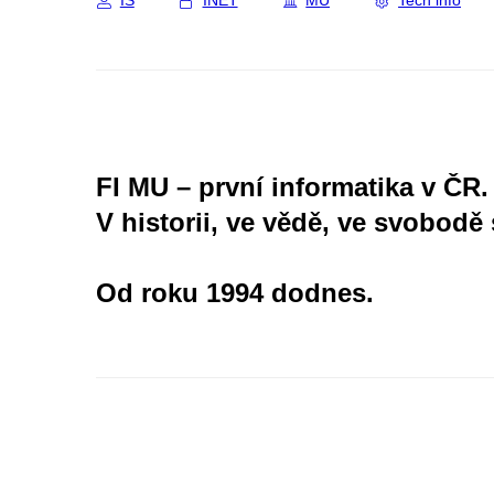
IS
INET
MU
Tech info
FI MU – první informatika v ČR.
V historii, ve vědě, ve svobodě 
Od roku 1994 dodnes.