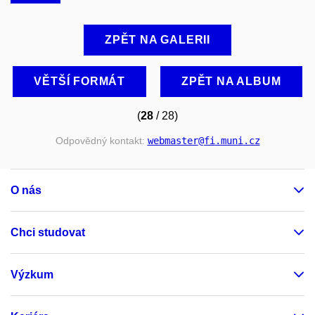
ZPĚT NA GALERII
VĚTŠÍ FORMÁT
ZPĚT NA ALBUM
(
28
/ 28)
Odpovědný kontakt:
webmaster
@fi
.muni
.cz
O nás
Chci studovat
Výzkum