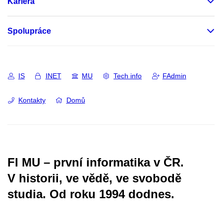
Kariéra
Spolupráce
IS
INET
MU
Tech info
FAdmin
Kontakty
Domů
FI MU – první informatika v ČR.
V historii, ve vědě, ve svobodě
studia.
Od roku 1994 dodnes.