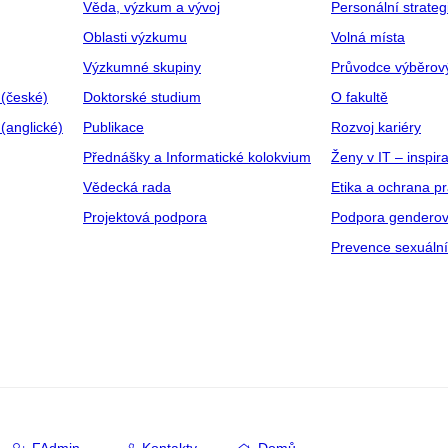
Věda, výzkum a vývoj
Personální strate
Oblasti výzkumu
Volná místa
Výzkumné skupiny
Průvodce výběrov
 (české)
Doktorské studium
O fakultě
(anglické)
Publikace
Rozvoj kariéry
Přednášky a Informatické kolokvium
Ženy v IT – inspira
Vědecká rada
Etika a ochrana p
Projektová podpora
Podpora genderov
Prevence sexuáln