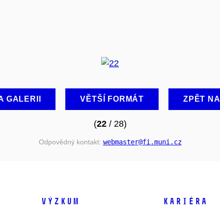
A GALERII
VĚTŠÍ FORMÁT
ZPĚT N
(
22
/ 28)
Odpovědný kontakt:
webmaster
@fi
.muni
.cz
VÝZKUM
KARIÉRA