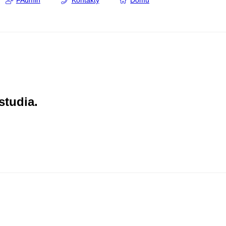
FAdmin
Kontakty
Domů
studia.