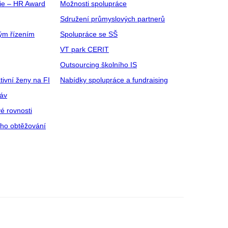
gie – HR Award
Možnosti spolupráce
Sdružení průmyslových partnerů
ým řízením
Spolupráce se SŠ
VT park CERIT
Outsourcing školního IS
tivní ženy na FI
Nabídky spolupráce a fundraising
ráv
é rovnosti
ího obtěžování