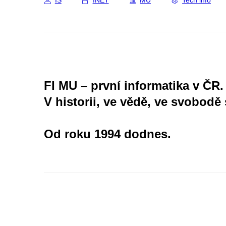
IS
INET
MU
Tech info
FI MU – první informatika v ČR.
V historii, ve vědě, ve svobodě 
Od roku 1994 dodnes.