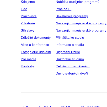
Kdo jsme
Nabídka studijních programů
Lidé
Proč na FI
Pracoviště
Bakalářské programy
Z historie
Navazující magisterské programy
Síň slávy
Navazující magisterské programy 
Důležité dokumenty
Přihláška ke studiu
Akce a konference
Informace o studiu
Fotogalerie událostí
Rigorózní řízení
Pro média
Doktorské studium
Kontakty
Celoživotní vzdělávání
Dny otevřených dveří