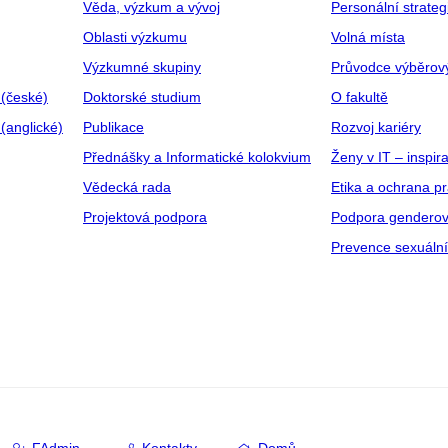
Věda, výzkum a vývoj
Personální strate
Oblasti výzkumu
Volná místa
Výzkumné skupiny
Průvodce výběrov
 (české)
Doktorské studium
O fakultě
(anglické)
Publikace
Rozvoj kariéry
Přednášky a Informatické kolokvium
Ženy v IT – inspira
Vědecká rada
Etika a ochrana p
Projektová podpora
Podpora genderov
Prevence sexuáln