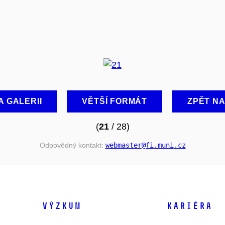
A GALERII
VĚTŠÍ FORMÁT
ZPĚT N
(
21
/ 28)
Odpovědný kontakt:
webmaster
@fi
.muni
.cz
VÝZKUM
KARIÉRA