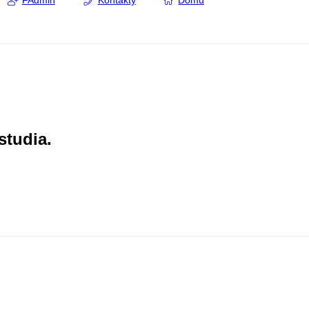
FAdmin
Kontakty
Domů
studia.