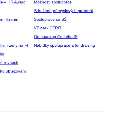
gie – HR Award
Možnosti spolupráce
Sdružení průmyslových partnerů
ým řízením
Spolupráce se SŠ
VT park CERIT
Outsourcing školního IS
tivní ženy na FI
Nabídky spolupráce a fundraising
ráv
é rovnosti
ího obtěžování