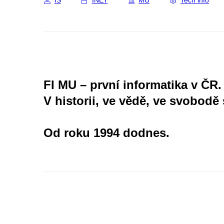
IS
INET
MU
Tech info
FI MU – první informatika v ČR.
V historii, ve vědě, ve svobodě 
Od roku 1994 dodnes.