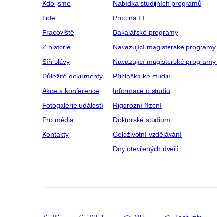
Kdo jsme
Nabídka studijních programů
Lidé
Proč na FI
Pracoviště
Bakalářské programy
Z historie
Navazující magisterské programy
Síň slávy
Navazující magisterské programy 
Důležité dokumenty
Přihláška ke studiu
Akce a konference
Informace o studiu
Fotogalerie událostí
Rigorózní řízení
Pro média
Doktorské studium
Kontakty
Celoživotní vzdělávání
Dny otevřených dveří