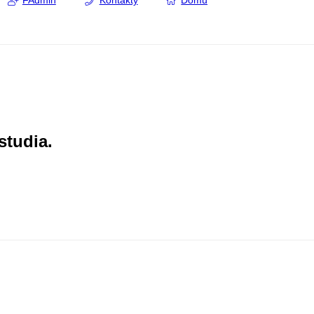
FAdmin
Kontakty
Domů
studia.