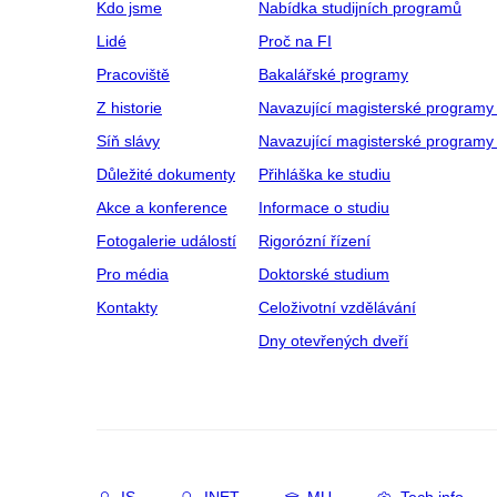
Kdo jsme
Nabídka studijních programů
Lidé
Proč na FI
Pracoviště
Bakalářské programy
Z historie
Navazující magisterské programy
Síň slávy
Navazující magisterské programy 
Důležité dokumenty
Přihláška ke studiu
Akce a konference
Informace o studiu
Fotogalerie událostí
Rigorózní řízení
Pro média
Doktorské studium
Kontakty
Celoživotní vzdělávání
Dny otevřených dveří