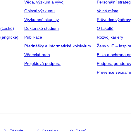
Věda, výzkum a vývoj
Personální strate
Oblasti výzkumu
Volná místa
Výzkumné skupiny
Průvodce výběrov
 (české)
Doktorské studium
O fakultě
(anglické)
Publikace
Rozvoj kariéry
Přednášky a Informatické kolokvium
Ženy v IT – inspira
Vědecká rada
Etika a ochrana p
Projektová podpora
Podpora genderov
Prevence sexuáln