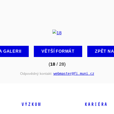
A GALERII
VĚTŠÍ FORMÁT
ZPĚT N
(
18
/ 28)
Odpovědný kontakt:
webmaster
@fi
.muni
.cz
VÝZKUM
KARIÉRA