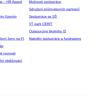
gie – HR Award
Možnosti spolupráce
Sdružení průmyslových partnerů
ým řízením
Spolupráce se SŠ
VT park CERIT
Outsourcing školního IS
tivní ženy na FI
Nabídky spolupráce a fundraising
ráv
é rovnosti
ího obtěžování