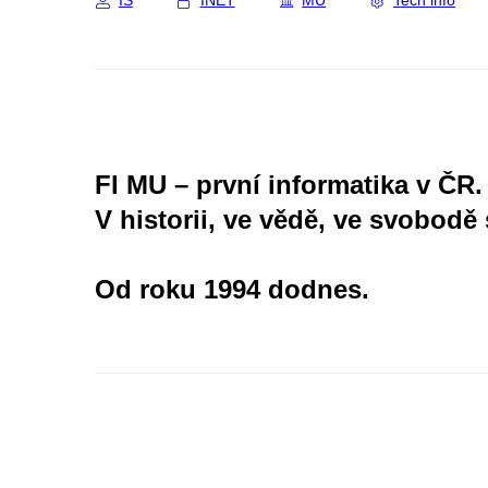
IS
INET
MU
Tech info
FI MU – první informatika v ČR.
V historii, ve vědě, ve svobodě 
Od roku 1994 dodnes.