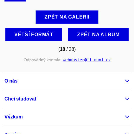
ZPĚT NA GALERII
VĚTŠÍ FORMÁT
ZPĚT NA ALBUM
(
18
/ 28)
Odpovědný kontakt:
webmaster
@fi
.muni
.cz
O nás
Chci studovat
Výzkum