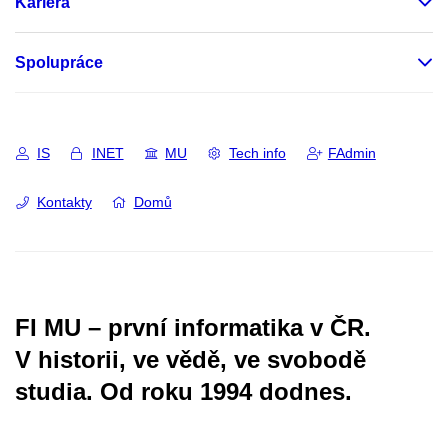
Kariéra
Spolupráce
IS
INET
MU
Tech info
FAdmin
Kontakty
Domů
FI MU – první informatika v ČR.
V historii, ve vědě, ve svobodě
studia.
Od roku 1994 dodnes.