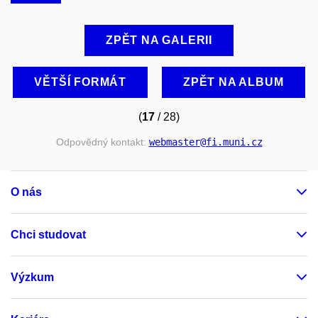
ZPĚT NA GALERII
VĚTŠÍ FORMÁT
ZPĚT NA ALBUM
(
17
/ 28)
Odpovědný kontakt:
webmaster
@fi
.muni
.cz
O nás
Chci studovat
Výzkum