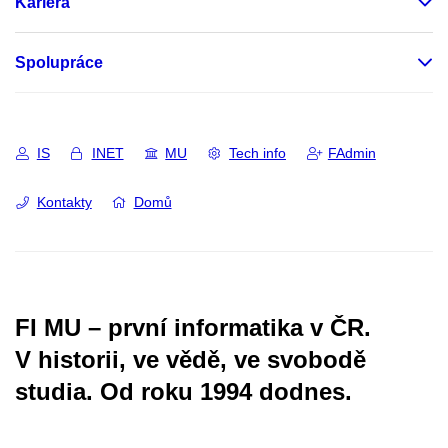
Kariéra
Spolupráce
IS
INET
MU
Tech info
FAdmin
Kontakty
Domů
FI MU – první informatika v ČR.
V historii, ve vědě, ve svobodě
studia.
Od roku 1994 dodnes.