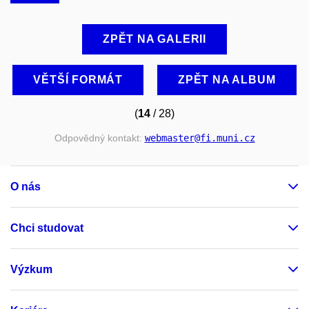
ZPĚT NA GALERII
VĚTŠÍ FORMÁT
ZPĚT NA ALBUM
(
14
/ 28)
Odpovědný kontakt:
webmaster
@fi
.muni
.cz
O nás
Chci studovat
Výzkum