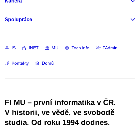
Kariéra
Spolupráce
IS
INET
MU
Tech info
FAdmin
Kontakty
Domů
FI MU – první informatika v ČR.
V historii, ve vědě, ve svobodě
studia.
Od roku 1994 dodnes.