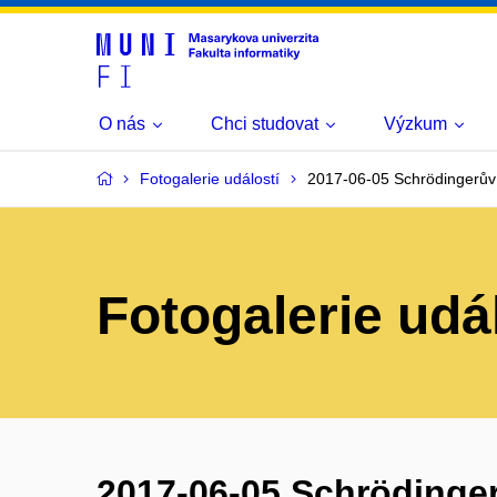
O nás
Chci studovat
Výzkum
Fotogalerie událostí
2017-06-05 Schrödingerův gr
Fotogalerie udá
2017-06-05 Schrödingerův