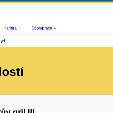
Kariéra
Spolupráce
il III.
lostí
 gril III.