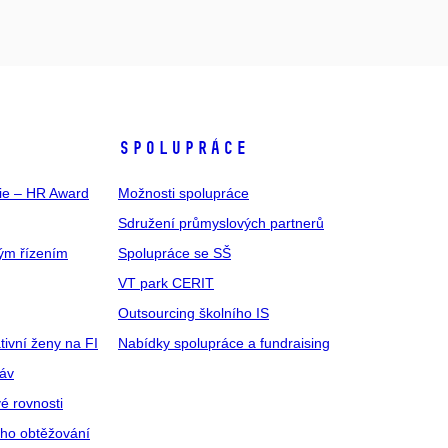
SPOLUPRÁCE
gie – HR Award
Možnosti spolupráce
Sdružení průmyslových partnerů
ým řízením
Spolupráce se SŠ
VT park CERIT
Outsourcing školního IS
tivní ženy na FI
Nabídky spolupráce a fundraising
ráv
é rovnosti
ího obtěžování