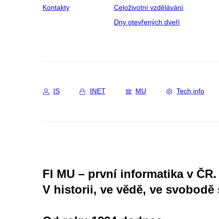
Kontakty
Celoživotní vzdělávání
Dny otevřených dveří
IS
INET
MU
Tech info
FI MU – první informatika v ČR.
V historii, ve vědě, ve svobodě 