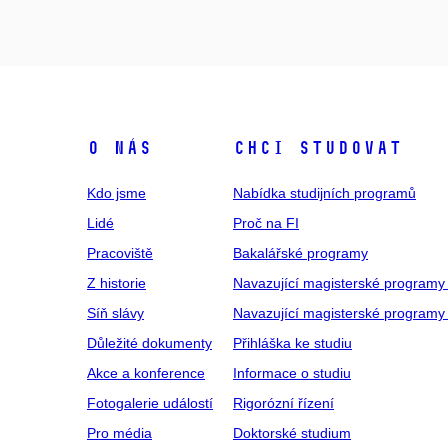
O NÁS
CHCI STUDOVAT
Kdo jsme
Nabídka studijních programů
Lidé
Proč na FI
Pracoviště
Bakalářské programy
Z historie
Navazující magisterské programy
Síň slávy
Navazující magisterské programy 
Důležité dokumenty
Přihláška ke studiu
Akce a konference
Informace o studiu
Fotogalerie událostí
Rigorózní řízení
Pro média
Doktorské studium