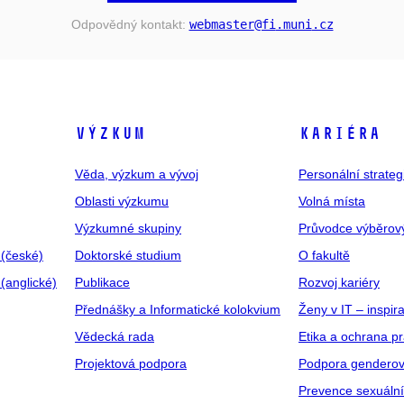
Odpovědný kontakt:
webmaster
@fi
.muni
.cz
VÝZKUM
KARIÉRA
Věda, výzkum a vývoj
Personální strate
Oblasti výzkumu
Volná místa
Výzkumné skupiny
Průvodce výběrov
 (české)
Doktorské studium
O fakultě
(anglické)
Publikace
Rozvoj kariéry
Přednášky a Informatické kolokvium
Ženy v IT – inspira
Vědecká rada
Etika a ochrana p
Projektová podpora
Podpora genderov
Prevence sexuáln