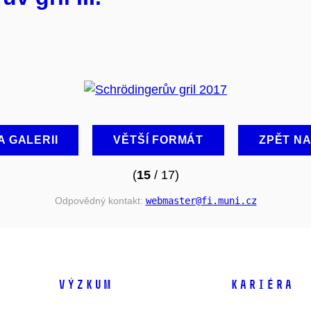
A GALERII
VĚTŠÍ FORMÁT
ZPĚT N
(
15
/ 17)
Odpovědný kontakt:
webmaster
@fi
.muni
.cz
VÝZKUM
KARIÉRA