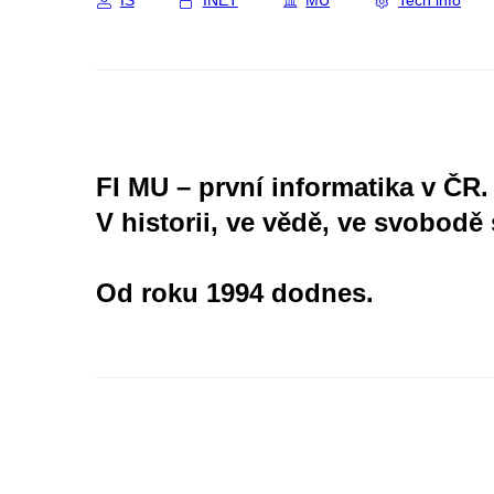
IS
INET
MU
Tech info
FI MU – první informatika v ČR.
V historii, ve vědě, ve svobodě 
Od roku 1994 dodnes.