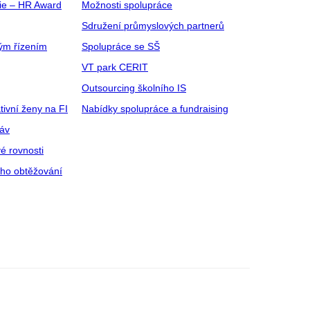
gie – HR Award
Možnosti spolupráce
Sdružení průmyslových partnerů
ým řízením
Spolupráce se SŠ
VT park CERIT
Outsourcing školního IS
tivní ženy na FI
Nabídky spolupráce a fundraising
ráv
é rovnosti
ího obtěžování