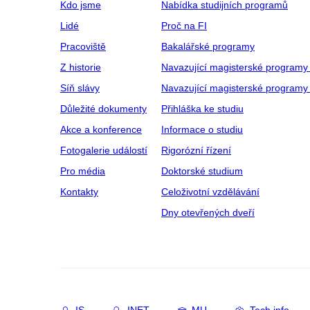
Kdo jsme
Nabídka studijních programů
Lidé
Proč na FI
Pracoviště
Bakalářské programy
Z historie
Navazující magisterské programy
Síň slávy
Navazující magisterské programy 
Důležité dokumenty
Přihláška ke studiu
Akce a konference
Informace o studiu
Fotogalerie událostí
Rigorózní řízení
Pro média
Doktorské studium
Kontakty
Celoživotní vzdělávání
Dny otevřených dveří