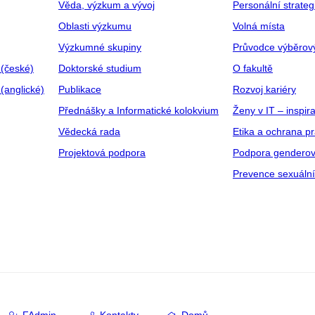
Věda, výzkum a vývoj
Personální strate
Oblasti výzkumu
Volná místa
Výzkumné skupiny
Průvodce výběrov
 (české)
Doktorské studium
O fakultě
(anglické)
Publikace
Rozvoj kariéry
Přednášky a Informatické kolokvium
Ženy v IT – inspira
Vědecká rada
Etika a ochrana p
Projektová podpora
Podpora genderov
Prevence sexuáln