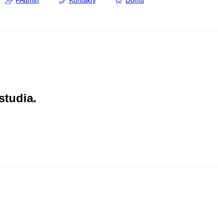
FAdmin
Kontakty
Domů
studia.