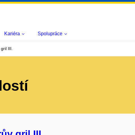
Kariéra
Spolupráce
il III.
lostí
 gril III.