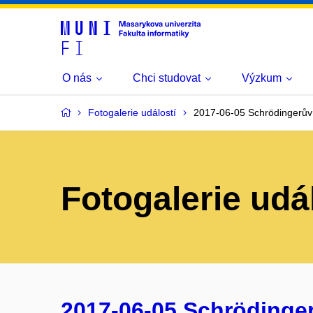
O nás
Chci studovat
Výzkum
Fotogalerie událostí
2017-06-05 Schrödingerův gr
Fotogalerie udá
2017-06-05 Schrödingerův