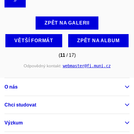
ZPĚT NA GALERII
VĚTŠÍ FORMÁT
ZPĚT NA ALBUM
(
11
/ 17)
Odpovědný kontakt:
webmaster
@fi
.muni
.cz
O nás
Chci studovat
Výzkum