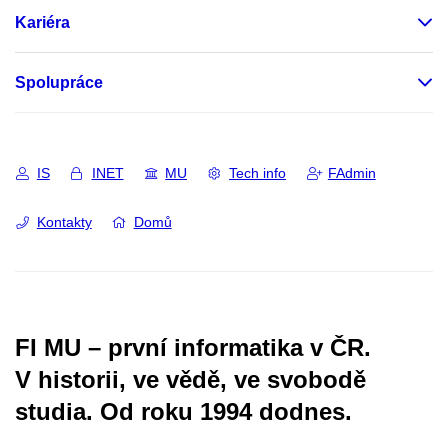
Kariéra
Spolupráce
IS
INET
MU
Tech info
FAdmin
Kontakty
Domů
FI MU – první informatika v ČR.
V historii, ve vědě, ve svobodě
studia.
Od roku 1994 dodnes.