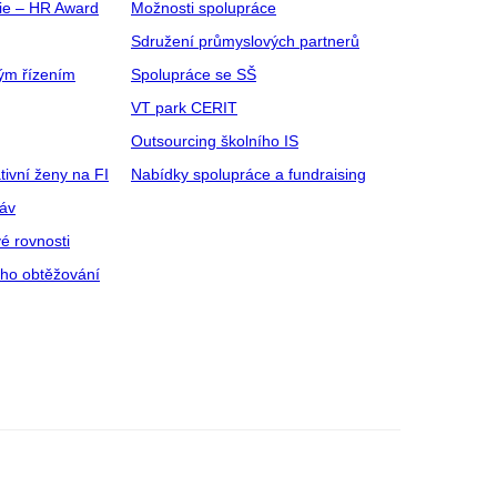
gie – HR Award
Možnosti spolupráce
Sdružení průmyslových partnerů
ým řízením
Spolupráce se SŠ
VT park CERIT
Outsourcing školního IS
tivní ženy na FI
Nabídky spolupráce a fundraising
ráv
é rovnosti
ího obtěžování