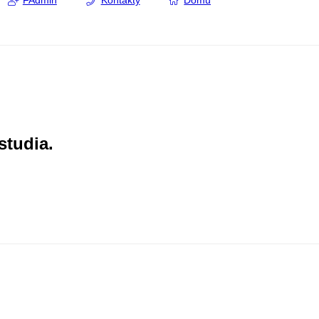
FAdmin
Kontakty
Domů
studia.