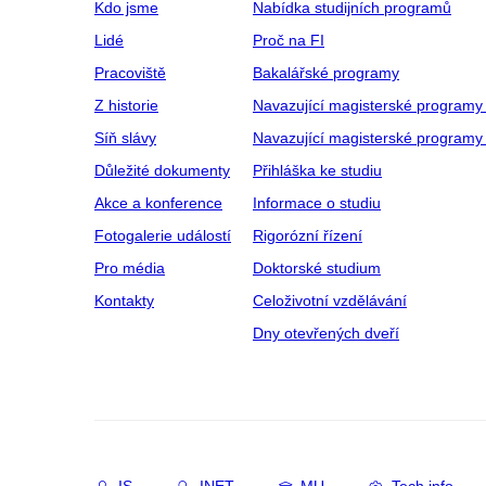
Kdo jsme
Nabídka studijních programů
Lidé
Proč na FI
Pracoviště
Bakalářské programy
Z historie
Navazující magisterské programy
Síň slávy
Navazující magisterské programy 
Důležité dokumenty
Přihláška ke studiu
Akce a konference
Informace o studiu
Fotogalerie událostí
Rigorózní řízení
Pro média
Doktorské studium
Kontakty
Celoživotní vzdělávání
Dny otevřených dveří