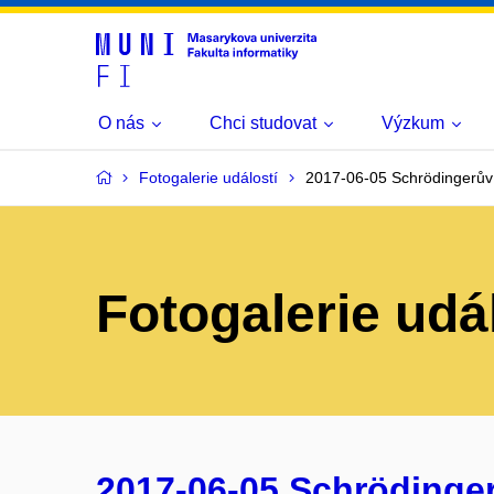
O nás
Chci studovat
Výzkum
Fotogalerie událostí
2017-06-05 Schrödingerův gr
Fotogalerie udá
2017-06-05 Schrödingerův