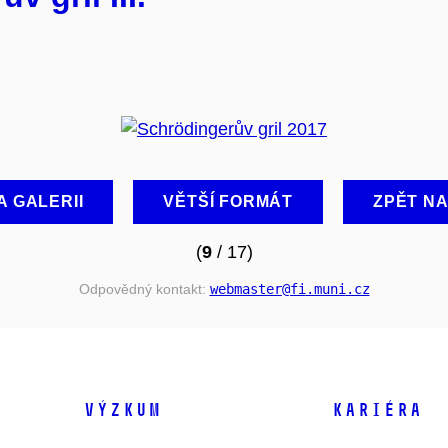
A GALERII
VĚTŠÍ FORMÁT
ZPĚT N
(
9
/ 17)
Odpovědný kontakt:
webmaster
@fi
.muni
.cz
VÝZKUM
KARIÉRA