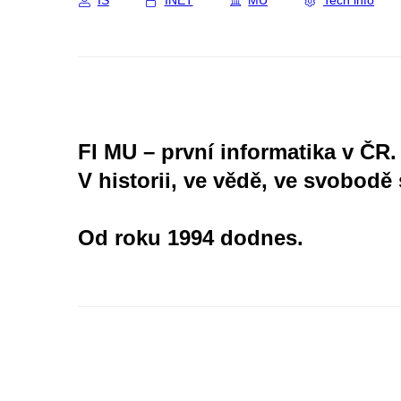
IS
INET
MU
Tech info
FI MU – první informatika v ČR.
V historii, ve vědě, ve svobodě 
Od roku 1994 dodnes.