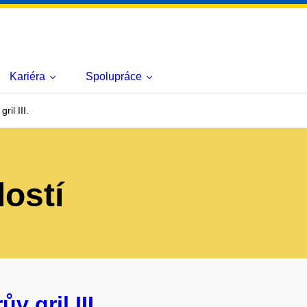
Kariéra
Spolupráce
il III.
lostí
 gril III.