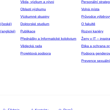
Věda, výzkum a vývoj
Personální strate
Oblasti výzkumu
Volná místa
Výzkumné skupiny
Průvodce výběrov
 (české)
Doktorské studium
O fakultě
(anglické)
Publikace
Rozvoj kariéry
Přednášky a Informatické kolokvium
Ženy v IT – inspira
Vědecká rada
Etika a ochrana p
Projektová podpora
Podpora genderov
Prevence sexuáln