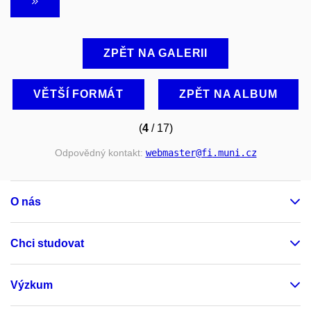
ZPĚT NA GALERII
VĚTŠÍ FORMÁT
ZPĚT NA ALBUM
(
4
/ 17)
Odpovědný kontakt:
webmaster
@fi
.muni
.cz
O nás
Chci studovat
Výzkum