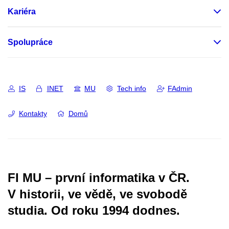
Kariéra
Spolupráce
IS
INET
MU
Tech info
FAdmin
Kontakty
Domů
FI MU – první informatika v ČR.
V historii, ve vědě, ve svobodě
studia.
Od roku 1994 dodnes.