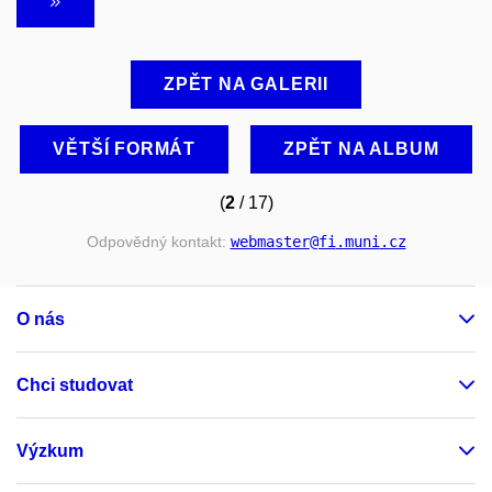
ZPĚT NA GALERII
VĚTŠÍ FORMÁT
ZPĚT NA ALBUM
(
2
/ 17)
Odpovědný kontakt:
webmaster
@fi
.muni
.cz
O nás
Chci studovat
Výzkum