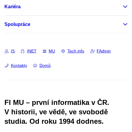
Kariéra
Spolupráce
IS
INET
MU
Tech info
FAdmin
Kontakty
Domů
FI MU – první informatika v ČR.
V historii, ve vědě, ve svobodě
studia.
Od roku 1994 dodnes.