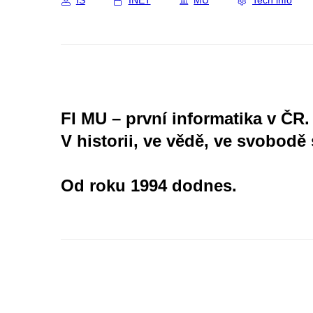
IS
INET
MU
Tech info
FI MU – první informatika v ČR.
V historii, ve vědě, ve svobodě 
Od roku 1994 dodnes.