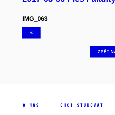
IMG_063
ZPĚT N
O NÁS
CHCI STUDOVAT