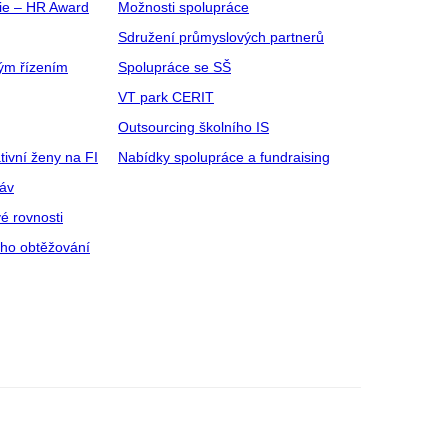
gie – HR Award
Možnosti spolupráce
Sdružení průmyslových partnerů
ým řízením
Spolupráce se SŠ
VT park CERIT
Outsourcing školního IS
tivní ženy na FI
Nabídky spolupráce a fundraising
ráv
é rovnosti
ího obtěžování