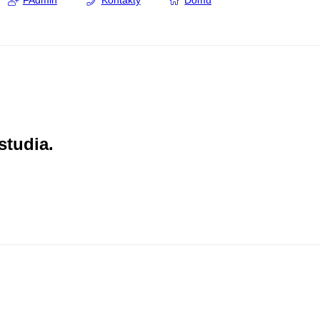
FAdmin
Kontakty
Domů
studia.