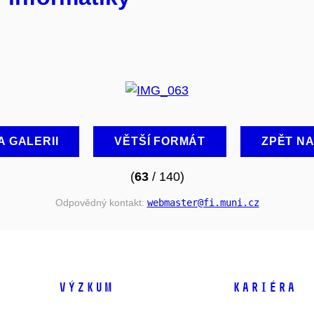
A GALERII
VĚTŠÍ FORMÁT
ZPĚT N
(
63
/ 140)
Odpovědný kontakt:
webmaster
@fi
.muni
.cz
VÝZKUM
KARIÉRA