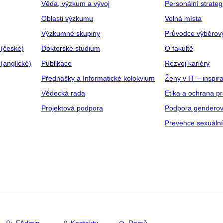
Věda, výzkum a vývoj
Personální strate
Oblasti výzkumu
Volná místa
Výzkumné skupiny
Průvodce výběrov
 (české)
Doktorské studium
O fakultě
(anglické)
Publikace
Rozvoj kariéry
Přednášky a Informatické kolokvium
Ženy v IT – inspira
Vědecká rada
Etika a ochrana p
Projektová podpora
Podpora genderov
Prevence sexuáln