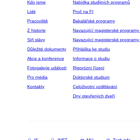
Kdo jsme
Nabídka studijních programů
Lidé
Proč na FI
Pracoviště
Bakalářské programy
Z historie
Navazující magisterské programy
Síň slávy
Navazující magisterské programy 
Důležité dokumenty
Přihláška ke studiu
Akce a konference
Informace o studiu
Fotogalerie událostí
Rigorózní řízení
Pro média
Doktorské studium
Kontakty
Celoživotní vzdělávání
Dny otevřených dveří