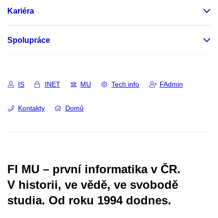
Kariéra
Spolupráce
IS
INET
MU
Tech info
FAdmin
Kontakty
Domů
FI MU – první informatika v ČR.
V historii, ve vědě, ve svobodě
studia.
Od roku 1994 dodnes.