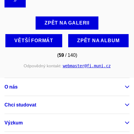
ZPĚT NA GALERII
VĚTŠÍ FORMÁT
ZPĚT NA ALBUM
(
59
/ 140)
Odpovědný kontakt:
webmaster
@fi
.muni
.cz
O nás
Chci studovat
Výzkum