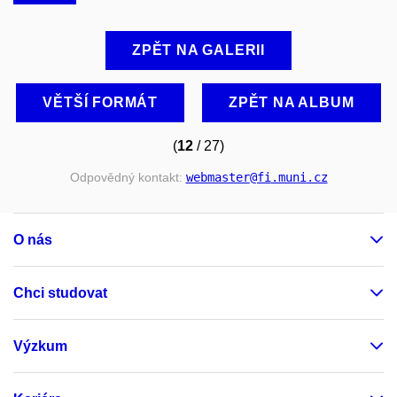
ZPĚT NA GALERII
VĚTŠÍ FORMÁT
ZPĚT NA ALBUM
(
12
/ 27)
Odpovědný kontakt:
webmaster
@fi
.muni
.cz
O nás
Chci studovat
Výzkum