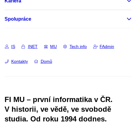
Kariéra
Spolupráce
IS
INET
MU
Tech info
FAdmin
Kontakty
Domů
FI MU – první informatika v ČR.
V historii, ve vědě, ve svobodě
studia.
Od roku 1994 dodnes.