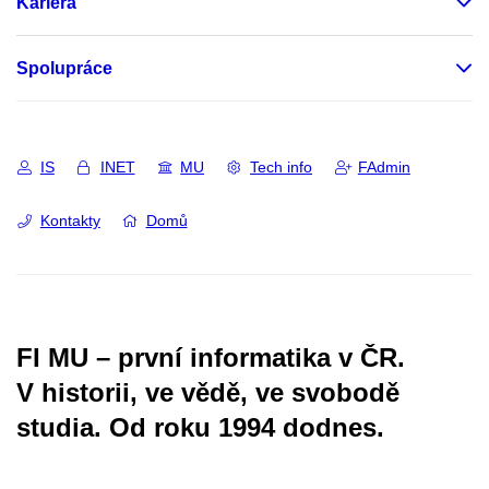
Kariéra
Spolupráce
IS
INET
MU
Tech info
FAdmin
Kontakty
Domů
FI MU – první informatika v ČR.
V historii, ve vědě, ve svobodě
studia.
Od roku 1994 dodnes.