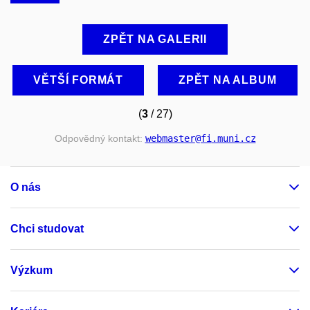
ZPĚT NA GALERII
VĚTŠÍ FORMÁT
ZPĚT NA ALBUM
(
3
/ 27)
Odpovědný kontakt:
webmaster
@fi
.muni
.cz
O nás
Chci studovat
Výzkum