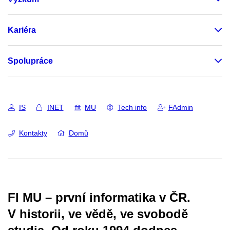
Kariéra
Spolupráce
IS
INET
MU
Tech info
FAdmin
Kontakty
Domů
FI MU – první informatika v ČR.
V historii, ve vědě, ve svobodě