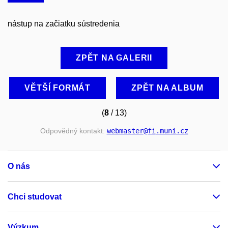
nástup na začiatku sústredenia
ZPĚT NA GALERII
VĚTŠÍ FORMÁT
ZPĚT NA ALBUM
(
8
/ 13)
Odpovědný kontakt:
webmaster
@fi
.muni
.cz
O nás
Chci studovat
Výzkum