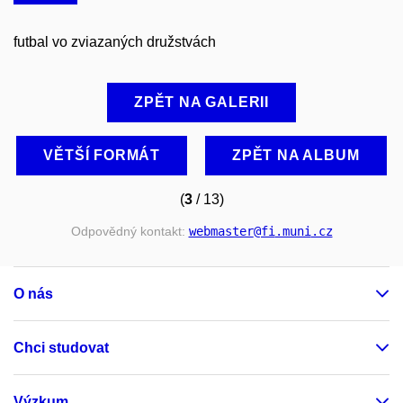
futbal vo zviazaných družstvách
ZPĚT NA GALERII
VĚTŠÍ FORMÁT
ZPĚT NA ALBUM
(
3
/ 13)
Odpovědný kontakt:
webmaster
@fi
.muni
.cz
O nás
Chci studovat
Výzkum