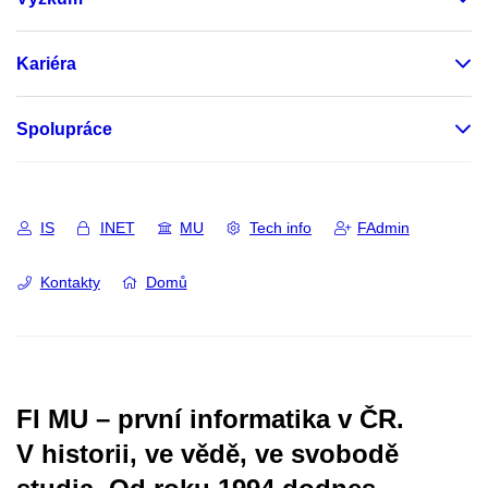
Kariéra
Spolupráce
IS
INET
MU
Tech info
FAdmin
Kontakty
Domů
FI MU – první informatika v ČR.
V historii, ve vědě, ve svobodě