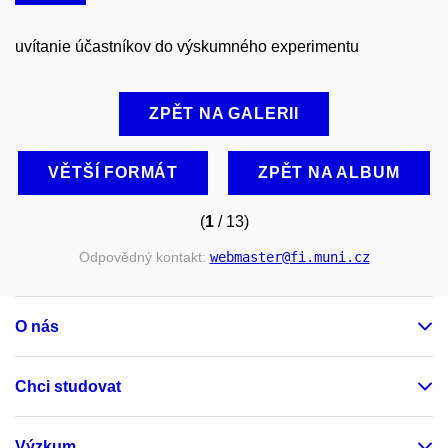
uvítanie účastníkov do výskumného experimentu
ZPĚT NA GALERII
VĚTŠÍ FORMÁT
ZPĚT NA ALBUM
(
1
/ 13)
Odpovědný kontakt:
webmaster
@fi
.muni
.cz
O nás
Chci studovat
Výzkum