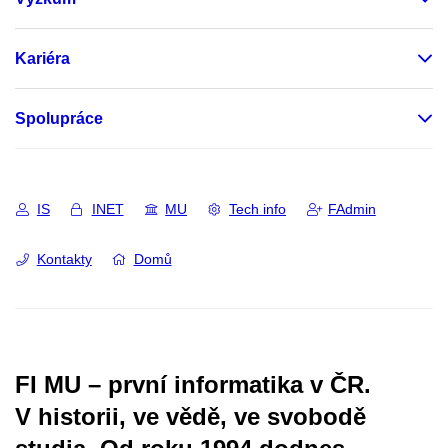
Kariéra
Spolupráce
IS
INET
MU
Tech info
FAdmin
Kontakty
Domů
FI MU – první informatika v ČR.
V historii, ve vědě, ve svobodě