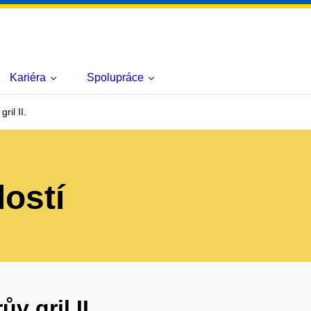
Kariéra
Spolupráce
il II.
lostí
v gril II.