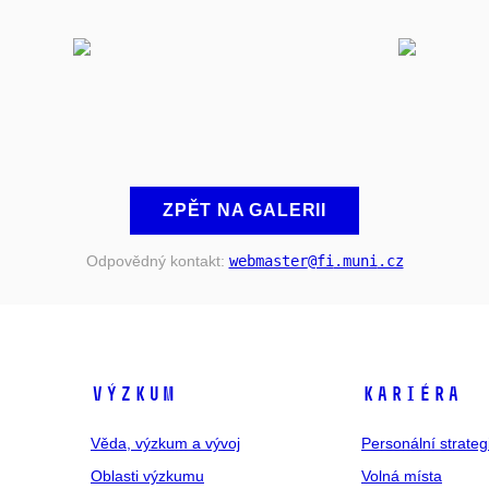
ZPĚT NA GALERII
Odpovědný kontakt:
webmaster
@fi
.muni
.cz
VÝZKUM
KARIÉRA
Věda, výzkum a vývoj
Personální strate
Oblasti výzkumu
Volná místa