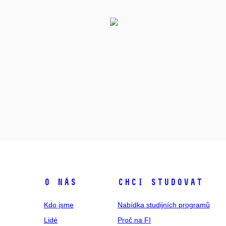
O NÁS
CHCI STUDOVAT
Kdo jsme
Nabídka studijních programů
Lidé
Proč na FI