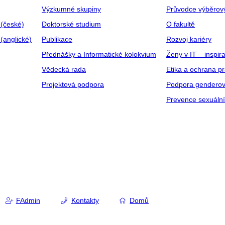
Výzkumné skupiny
Průvodce výběrov
 (české)
Doktorské studium
O fakultě
(anglické)
Publikace
Rozvoj kariéry
Přednášky a Informatické kolokvium
Ženy v IT – inspira
Vědecká rada
Etika a ochrana p
Projektová podpora
Podpora genderov
Prevence sexuáln
FAdmin
Kontakty
Domů