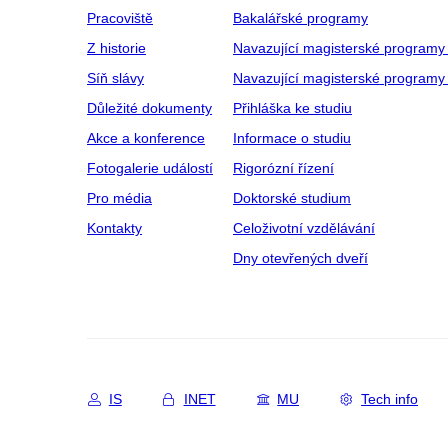
Pracoviště
Bakalářské programy
Z historie
Navazující magisterské programy
Síň slávy
Navazující magisterské programy 
Důležité dokumenty
Přihláška ke studiu
Akce a konference
Informace o studiu
Fotogalerie událostí
Rigorózní řízení
Pro média
Doktorské studium
Kontakty
Celoživotní vzdělávání
Dny otevřených dveří
IS
INET
MU
Tech info