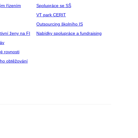
ým řízením
Spolupráce se SŠ
VT park CERIT
Outsourcing školního IS
tivní ženy na FI
Nabídky spolupráce a fundraising
ráv
é rovnosti
ího obtěžování