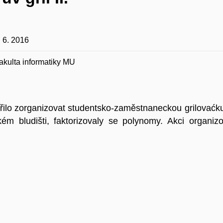
. 6. 2016
akulta informatiky MU
ilo zorganizovat studentsko-zaměstnaneckou grilovaćku
ickém bludišti, faktorizovaly se polynomy. Akci organi