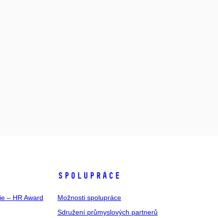
SPOLUPRÁCE
gie – HR Award
Možnosti spolupráce
Sdružení průmyslových partnerů