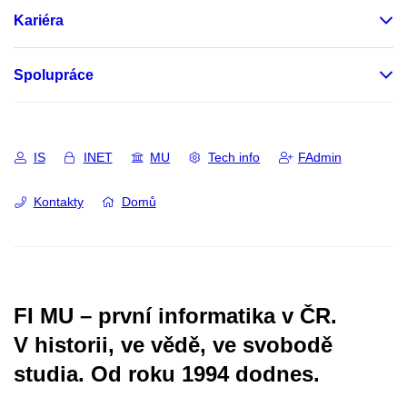
Kariéra
Spolupráce
IS
INET
MU
Tech info
FAdmin
Kontakty
Domů
FI MU – první informatika v ČR.
V historii, ve vědě, ve svobodě
studia.
Od roku 1994 dodnes.