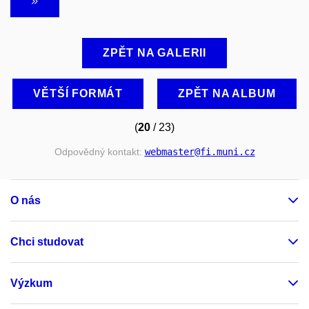
ZPĚT NA GALERII
VĚTŠÍ FORMÁT
ZPĚT NA ALBUM
(
20
/ 23)
Odpovědný kontakt:
webmaster
@fi
.muni
.cz
O nás
Chci studovat
Výzkum