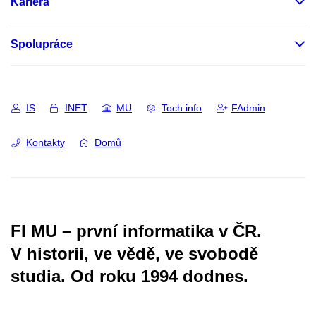
Kariéra
Spolupráce
IS
INET
MU
Tech info
FAdmin
Kontakty
Domů
FI MU – první informatika v ČR.
V historii, ve vědě, ve svobodě
studia.
Od roku 1994 dodnes.