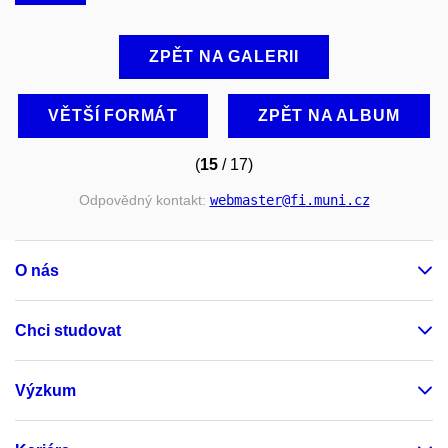
ZPĚT NA GALERII
VĚTŠÍ FORMÁT
ZPĚT NA ALBUM
(
15
/ 17)
Odpovědný kontakt:
webmaster
@fi
.muni
.cz
O nás
Chci studovat
Výzkum