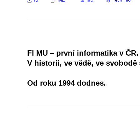
IS
INET
MU
Tech info
FI MU – první informatika v ČR.
V historii, ve vědě, ve svobodě 
Od roku 1994 dodnes.