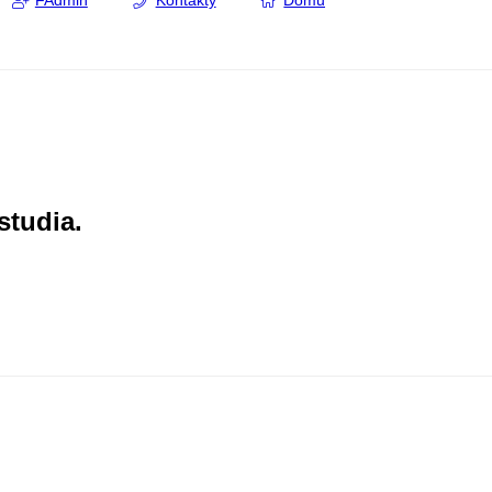
FAdmin
Kontakty
Domů
studia.