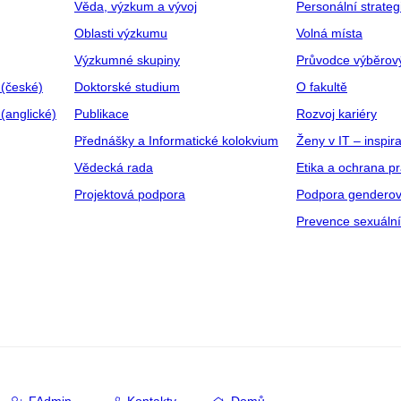
Věda, výzkum a vývoj
Personální strate
Oblasti výzkumu
Volná místa
Výzkumné skupiny
Průvodce výběrov
 (české)
Doktorské studium
O fakultě
(anglické)
Publikace
Rozvoj kariéry
Přednášky a Informatické kolokvium
Ženy v IT – inspira
Vědecká rada
Etika a ochrana p
Projektová podpora
Podpora genderov
Prevence sexuáln