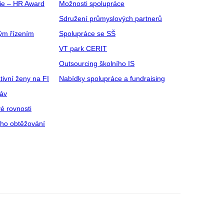
gie – HR Award
Možnosti spolupráce
Sdružení průmyslových partnerů
ým řízením
Spolupráce se SŠ
VT park CERIT
Outsourcing školního IS
tivní ženy na FI
Nabídky spolupráce a fundraising
ráv
é rovnosti
ího obtěžování