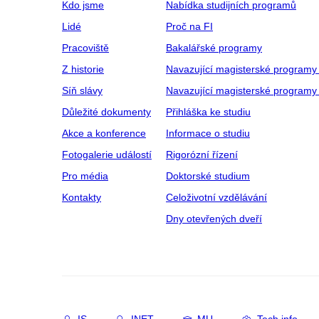
Kdo jsme
Nabídka studijních programů
Lidé
Proč na FI
Pracoviště
Bakalářské programy
Z historie
Navazující magisterské programy
Síň slávy
Navazující magisterské programy 
Důležité dokumenty
Přihláška ke studiu
Akce a konference
Informace o studiu
Fotogalerie událostí
Rigorózní řízení
Pro média
Doktorské studium
Kontakty
Celoživotní vzdělávání
Dny otevřených dveří