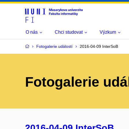
O nás
Chci studovat
Výzkum
Fotogalerie událostí
2016-04-09 InterSoB
Fotogalerie udá
2016-04-09 InterSoB