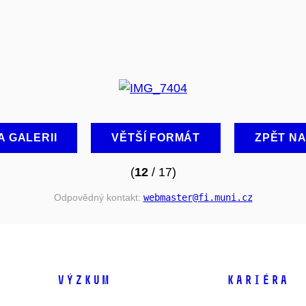
A GALERII
VĚTŠÍ FORMÁT
ZPĚT N
(
12
/ 17)
Odpovědný kontakt:
webmaster
@fi
.muni
.cz
VÝZKUM
KARIÉRA