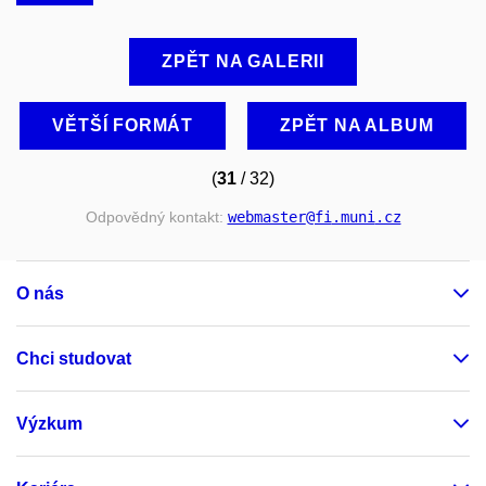
ZPĚT NA GALERII
VĚTŠÍ FORMÁT
ZPĚT NA ALBUM
(
31
/ 32)
Odpovědný kontakt:
webmaster
@fi
.muni
.cz
O nás
Chci studovat
Výzkum