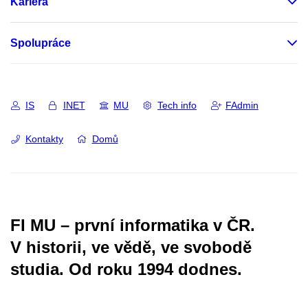
Kariéra
Spolupráce
IS
INET
MU
Tech info
FAdmin
Kontakty
Domů
FI MU – první informatika v ČR.
V historii, ve vědě, ve svobodě
studia.
Od roku 1994 dodnes.