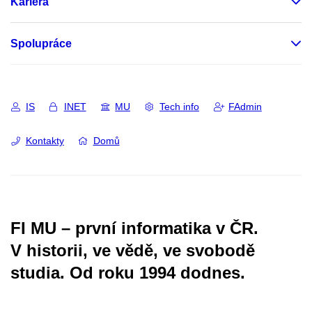
Kariéra
Spolupráce
IS
INET
MU
Tech info
FAdmin
Kontakty
Domů
FI MU – první informatika v ČR.
V historii, ve vědě, ve svobodě
studia.
Od roku 1994 dodnes.