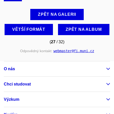
ZPĚT NA GALERII
VĚTŠÍ FORMÁT
ZPĚT NA ALBUM
(
27
/ 32)
Odpovědný kontakt:
webmaster
@fi
.muni
.cz
O nás
Chci studovat
Výzkum