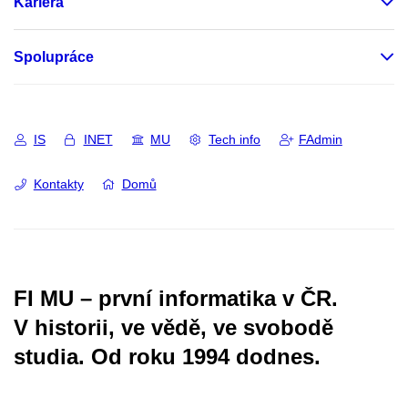
Kariéra
Spolupráce
IS
INET
MU
Tech info
FAdmin
Kontakty
Domů
FI MU – první informatika v ČR.
V historii, ve vědě, ve svobodě
studia.
Od roku 1994 dodnes.