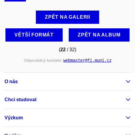
ZPĚT NA GALERII
VĚTŠÍ FORMÁT
ZPĚT NA ALBUM
(
22
/ 32)
Odpovědný kontakt:
webmaster
@fi
.muni
.cz
O nás
Chci studovat
Výzkum