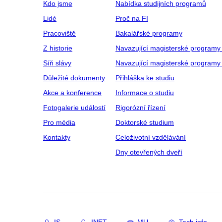
Kdo jsme
Nabídka studijních programů
Lidé
Proč na FI
Pracoviště
Bakalářské programy
Z historie
Navazující magisterské programy
Síň slávy
Navazující magisterské programy 
Důležité dokumenty
Přihláška ke studiu
Akce a konference
Informace o studiu
Fotogalerie událostí
Rigorózní řízení
Pro média
Doktorské studium
Kontakty
Celoživotní vzdělávání
Dny otevřených dveří