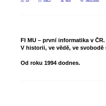
IS
INET
MU
Tech info
FI MU – první informatika v ČR.
V historii, ve vědě, ve svobodě 
Od roku 1994 dodnes.