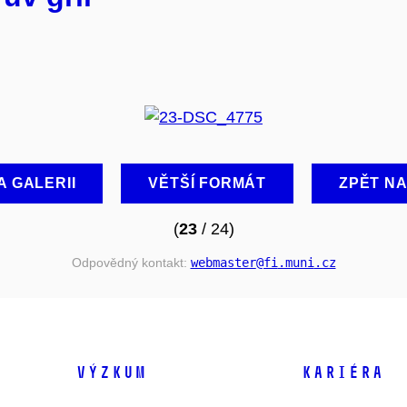
A GALERII
VĚTŠÍ FORMÁT
ZPĚT N
(
23
/ 24)
Odpovědný kontakt:
webmaster
@fi
.muni
.cz
VÝZKUM
KARIÉRA