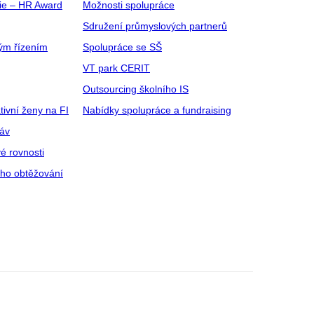
gie – HR Award
Možnosti spolupráce
Sdružení průmyslových partnerů
ým řízením
Spolupráce se SŠ
VT park CERIT
Outsourcing školního IS
tivní ženy na FI
Nabídky spolupráce a fundraising
ráv
é rovnosti
ího obtěžování