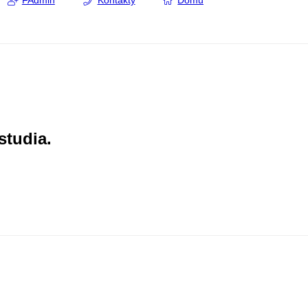
FAdmin
Kontakty
Domů
studia.