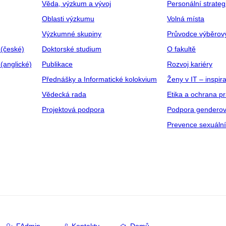
Věda, výzkum a vývoj
Personální strate
Oblasti výzkumu
Volná místa
Výzkumné skupiny
Průvodce výběrov
 (české)
Doktorské studium
O fakultě
(anglické)
Publikace
Rozvoj kariéry
Přednášky a Informatické kolokvium
Ženy v IT – inspira
Vědecká rada
Etika a ochrana p
Projektová podpora
Podpora genderov
Prevence sexuáln