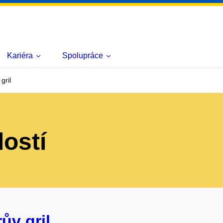
Kariéra
Spolupráce
gril
lostí
ův gril