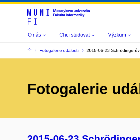
O nás
Chci studovat
Výzkum
Fotogalerie událostí
2015-06-23 Schrödingerův 
Fotogalerie udá
2015-06-23 Schrödinger