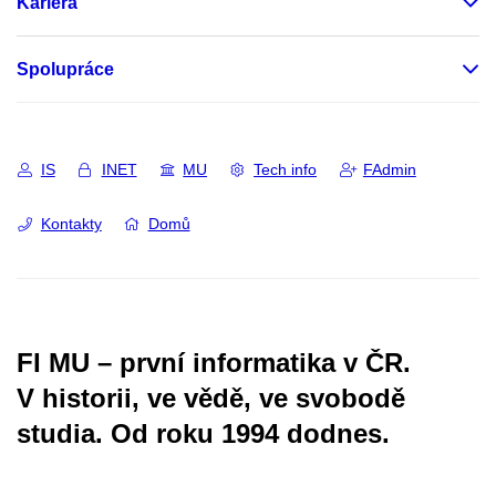
Kariéra
Spolupráce
IS
INET
MU
Tech info
FAdmin
Kontakty
Domů
FI MU – první informatika v ČR.
V historii, ve vědě, ve svobodě
studia.
Od roku 1994 dodnes.