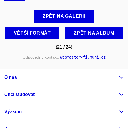
ZPĚT NA GALERII
VĚTŠÍ FORMÁT
ZPĚT NA ALBUM
(
21
/ 24)
Odpovědný kontakt:
webmaster
@fi
.muni
.cz
O nás
Chci studovat
Výzkum