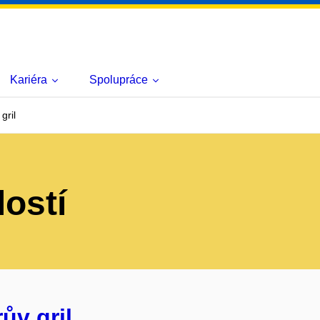
Kariéra
Spolupráce
gril
lostí
ův gril