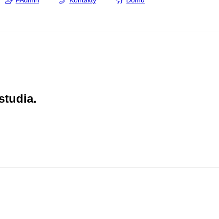
FAdmin
Kontakty
Domů
studia.