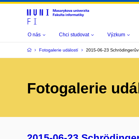
O nás
Chci studovat
Výzkum
Fotogalerie událostí
2015-06-23 Schrödingerův 
Fotogalerie udá
2015-06-23 Schrödinger