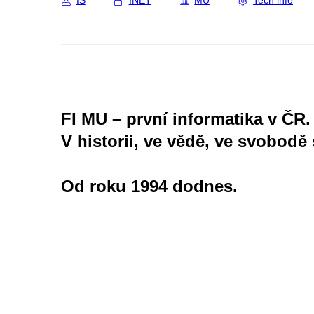
IS
INET
MU
Tech info
FI MU – první informatika v ČR.
V historii, ve vědě, ve svobodě 
Od roku 1994 dodnes.