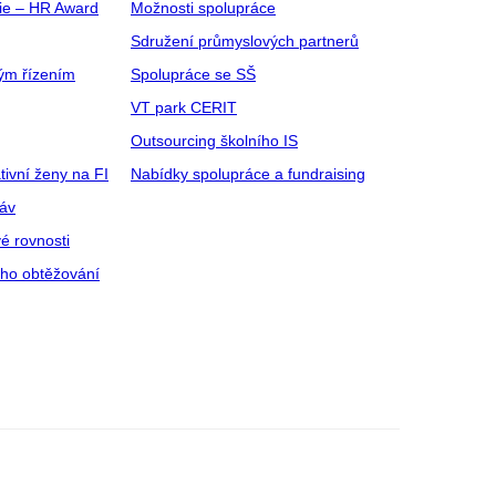
gie – HR Award
Možnosti spolupráce
Sdružení průmyslových partnerů
ým řízením
Spolupráce se SŠ
VT park CERIT
Outsourcing školního IS
tivní ženy na FI
Nabídky spolupráce a fundraising
ráv
é rovnosti
ího obtěžování