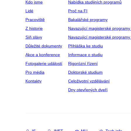
Kdo jsme
Nabídka studijních programů
Lidé
Proč na FI
Pracoviště
Bakalářské programy
Z historie
Navazující magisterské programy
Síň slávy
Navazující magisterské programy 
Důležité dokumenty
Přihláška ke studiu
Akce a konference
Informace o studiu
Fotogalerie událostí
Rigorózní řízení
Pro média
Doktorské studium
Kontakty
Celoživotní vzdělávání
Dny otevřených dveří