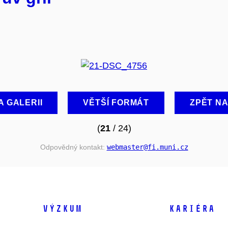
A GALERII
VĚTŠÍ FORMÁT
ZPĚT N
(
21
/ 24)
Odpovědný kontakt:
webmaster
@fi
.muni
.cz
VÝZKUM
KARIÉRA