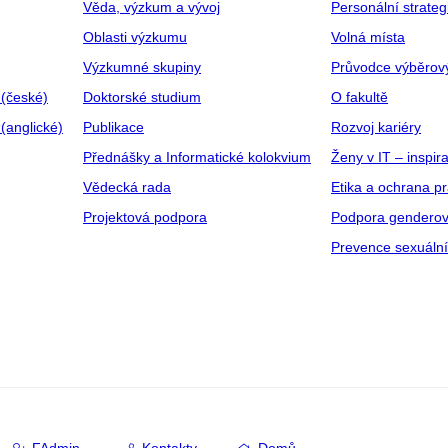
Věda, výzkum a vývoj
Personální strate
Oblasti výzkumu
Volná místa
Výzkumné skupiny
Průvodce výběrov
 (české)
Doktorské studium
O fakultě
(anglické)
Publikace
Rozvoj kariéry
Přednášky a Informatické kolokvium
Ženy v IT – inspira
Vědecká rada
Etika a ochrana p
Projektová podpora
Podpora genderov
Prevence sexuáln