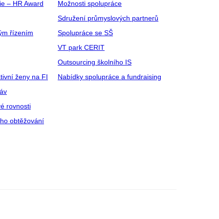
gie – HR Award
Možnosti spolupráce
Sdružení průmyslových partnerů
ým řízením
Spolupráce se SŠ
VT park CERIT
Outsourcing školního IS
tivní ženy na FI
Nabídky spolupráce a fundraising
ráv
é rovnosti
ího obtěžování