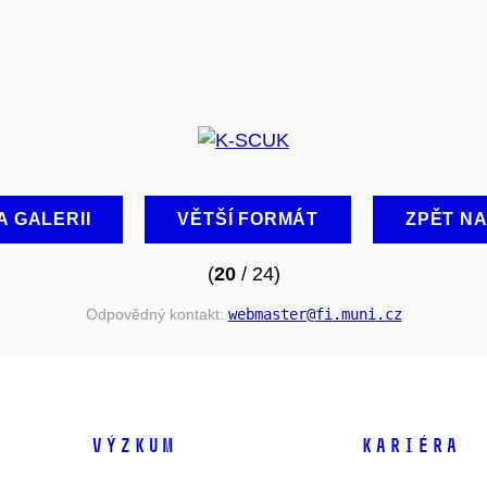
A GALERII
VĚTŠÍ FORMÁT
ZPĚT N
(
20
/ 24)
Odpovědný kontakt:
webmaster
@fi
.muni
.cz
VÝZKUM
KARIÉRA