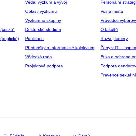
Věda, výzkum a vývoj
Personální strate
Oblasti výzkumu
Volná místa
Výzkumné skupiny
Průvodce výběrov
 (české)
Doktorské studium
O fakultě
(anglické)
Publikace
Rozvoj kariéry
Přednášky a Informatické kolokvium
Ženy v IT – inspira
Vědecká rada
Etika a ochrana p
Projektová podpora
Podpora genderov
Prevence sexuáln