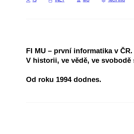
IS
INET
MU
Tech info
FI MU – první informatika v ČR.
V historii, ve vědě, ve svobodě 
Od roku 1994 dodnes.