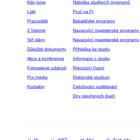
Kdo jsme
Nabídka studijních programů
Lidé
Proč na FI
Pracoviště
Bakalářské programy
Z historie
Navazující magisterské programy
Síň slávy
Navazující magisterské programy 
Důležité dokumenty
Přihláška ke studiu
Akce a konference
Informace o studiu
Fotogalerie událostí
Rigorózní řízení
Pro média
Doktorské studium
Kontakty
Celoživotní vzdělávání
Dny otevřených dveří