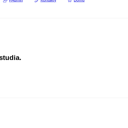
FAdmin
Kontakty
Domů
studia.