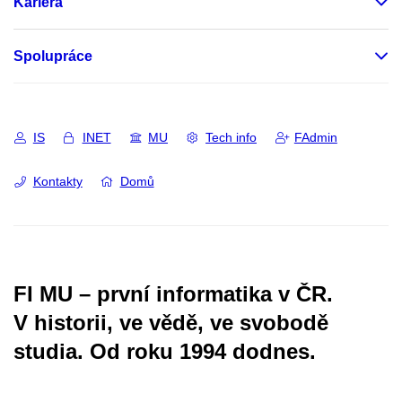
Kariéra
Spolupráce
IS
INET
MU
Tech info
FAdmin
Kontakty
Domů
FI MU – první informatika v ČR.
V historii, ve vědě, ve svobodě
studia.
Od roku 1994 dodnes.