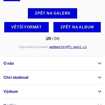
ZPĚT NA GALERII
VĚTŠÍ FORMÁT
ZPĚT NA ALBUM
(
20
/ 24)
Odpovědný kontakt:
webmaster
@fi
.muni
.cz
O nás
Chci studovat
Výzkum