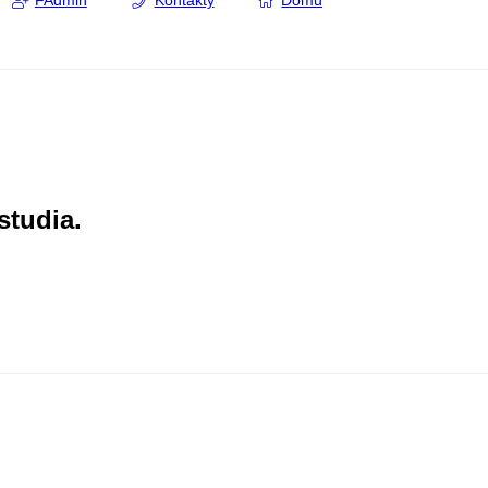
FAdmin
Kontakty
Domů
studia.