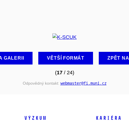
A GALERII
VĚTŠÍ FORMÁT
ZPĚT N
(
17
/ 24)
Odpovědný kontakt:
webmaster
@fi
.muni
.cz
VÝZKUM
KARIÉRA