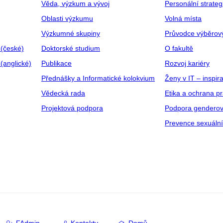
Věda, výzkum a vývoj
Personální strate
Oblasti výzkumu
Volná místa
Výzkumné skupiny
Průvodce výběrov
 (české)
Doktorské studium
O fakultě
(anglické)
Publikace
Rozvoj kariéry
Přednášky a Informatické kolokvium
Ženy v IT – inspira
Vědecká rada
Etika a ochrana p
Projektová podpora
Podpora genderov
Prevence sexuáln