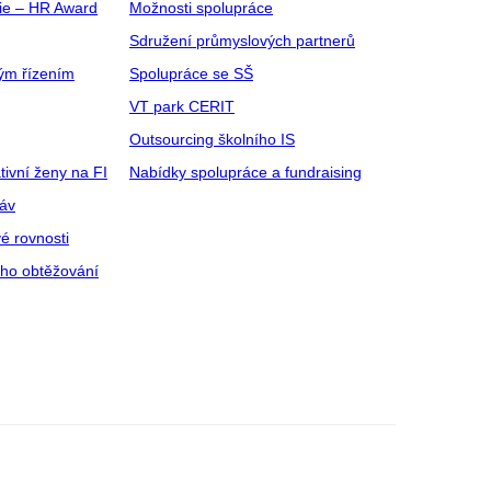
gie – HR Award
Možnosti spolupráce
Sdružení průmyslových partnerů
ým řízením
Spolupráce se SŠ
VT park CERIT
Outsourcing školního IS
tivní ženy na FI
Nabídky spolupráce a fundraising
ráv
é rovnosti
ího obtěžování