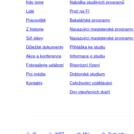
Kdo jsme
Nabídka studijních programů
Lidé
Proč na FI
Pracoviště
Bakalářské programy
Z historie
Navazující magisterské programy
Síň slávy
Navazující magisterské programy 
Důležité dokumenty
Přihláška ke studiu
Akce a konference
Informace o studiu
Fotogalerie událostí
Rigorózní řízení
Pro média
Doktorské studium
Kontakty
Celoživotní vzdělávání
Dny otevřených dveří