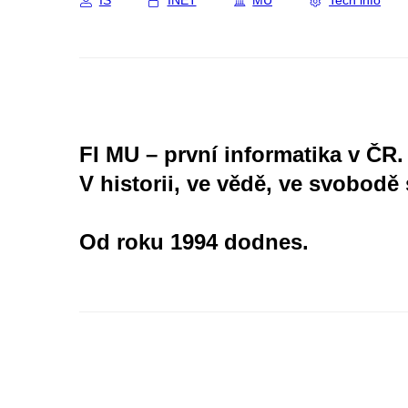
IS
INET
MU
Tech info
FI MU – první informatika v ČR.
V historii, ve vědě, ve svobodě 
Od roku 1994 dodnes.