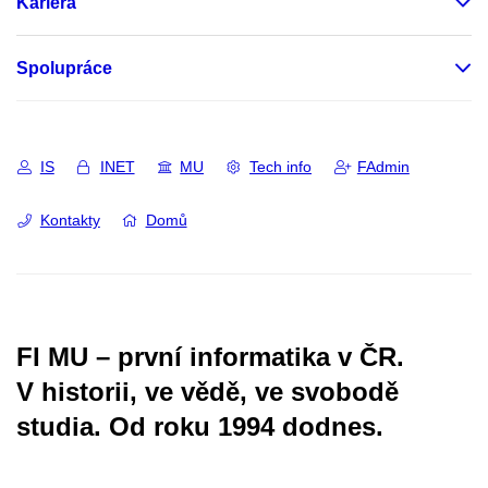
Kariéra
Spolupráce
IS
INET
MU
Tech info
FAdmin
Kontakty
Domů
FI MU – první informatika v ČR.
V historii, ve vědě, ve svobodě
studia.
Od roku 1994 dodnes.