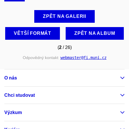
ZPĚT NA GALERII
VĚTŠÍ FORMÁT
ZPĚT NA ALBUM
(
2
/ 26)
Odpovědný kontakt:
webmaster
@fi
.muni
.cz
O nás
Chci studovat
Výzkum