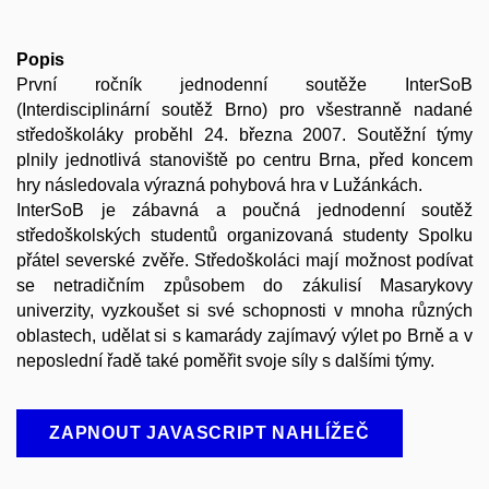
Popis
První ročník jednodenní soutěže InterSoB
(Interdisciplinární soutěž Brno) pro všestranně nadané
středoškoláky proběhl 24. března 2007. Soutěžní týmy
plnily jednotlivá stanoviště po centru Brna, před koncem
hry následovala výrazná pohybová hra v Lužánkách.
InterSoB je zábavná a poučná jednodenní soutěž
středoškolských studentů organizovaná studenty Spolku
přátel severské zvěře. Středoškoláci mají možnost podívat
se netradičním způsobem do zákulisí Masarykovy
univerzity, vyzkoušet si své schopnosti v mnoha různých
oblastech, udělat si s kamarády zajímavý výlet po Brně a v
neposlední řadě také poměřit svoje síly s dalšími týmy.
ZAPNOUT JAVASCRIPT NAHLÍŽEČ