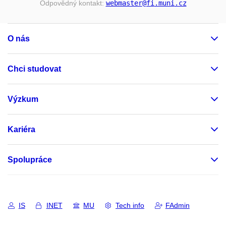
Odpovědný kontakt:
webmaster
@fi
.muni
.cz
O nás
Chci studovat
Výzkum
Kariéra
Spolupráce
IS
INET
MU
Tech info
FAdmin