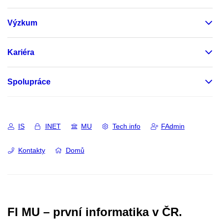
Výzkum
Kariéra
Spolupráce
IS
INET
MU
Tech info
FAdmin
Kontakty
Domů
FI MU – první informatika v ČR.