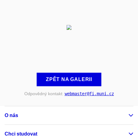
ZPĚT NA GALERII
Odpovědný kontakt:
webmaster
@fi
.muni
.cz
O nás
Chci studovat