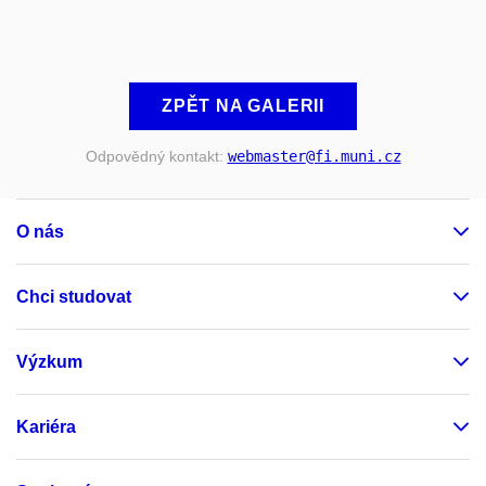
ZPĚT NA GALERII
Odpovědný kontakt:
webmaster
@fi
.muni
.cz
O nás
Chci studovat
Výzkum
Kariéra