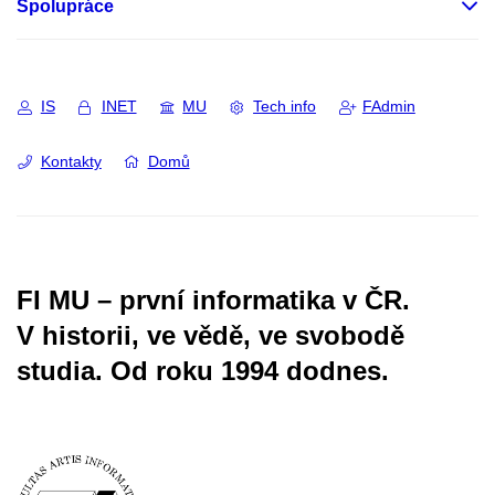
Spolupráce
IS
INET
MU
Tech info
FAdmin
Kontakty
Domů
FI MU – první informatika v ČR.
V historii, ve vědě, ve svobodě
studia.
Od roku 1994 dodnes.