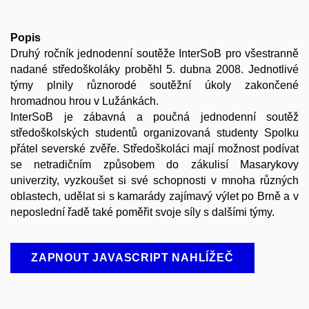
Popis
Druhý ročník jednodenní soutěže InterSoB pro všestranně
nadané středoškoláky proběhl 5. dubna 2008. Jednotlivé
týmy plnily různorodé soutěžní úkoly zakončené
hromadnou hrou v Lužánkách.
InterSoB je zábavná a poučná jednodenní soutěž
středoškolských studentů organizovaná studenty Spolku
přátel severské zvěře. Středoškoláci mají možnost podívat
se netradičním způsobem do zákulisí Masarykovy
univerzity, vyzkoušet si své schopnosti v mnoha různých
oblastech, udělat si s kamarády zajímavý výlet po Brně a v
neposlední řadě také poměřit svoje síly s dalšími týmy.
ZAPNOUT JAVASCRIPT NAHLÍŽEČ