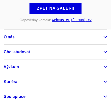
ZPĚT NA GALERII
Odpovědný kontakt:
webmaster
@fi
.muni
.cz
O nás
Chci studovat
Výzkum
Kariéra
Spolupráce