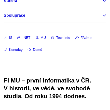
Kariéra
Spolupráce
IS
INET
MU
Tech info
FAdmin
Kontakty
Domů
FI MU – první informatika v ČR.
V historii, ve vědě, ve svobodě
studia.
Od roku 1994 dodnes.