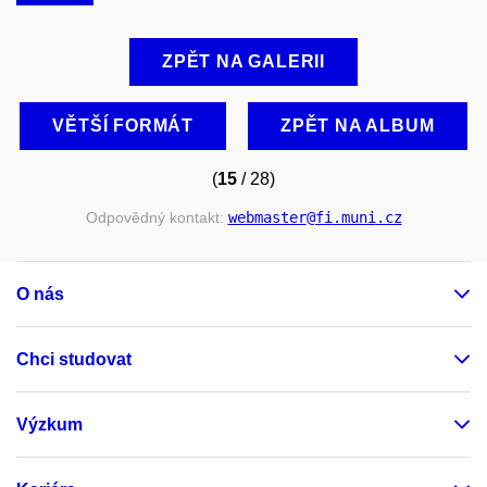
ZPĚT NA GALERII
VĚTŠÍ FORMÁT
ZPĚT NA ALBUM
(
15
/ 28)
Odpovědný kontakt:
webmaster
@fi
.muni
.cz
O nás
Chci studovat
Výzkum