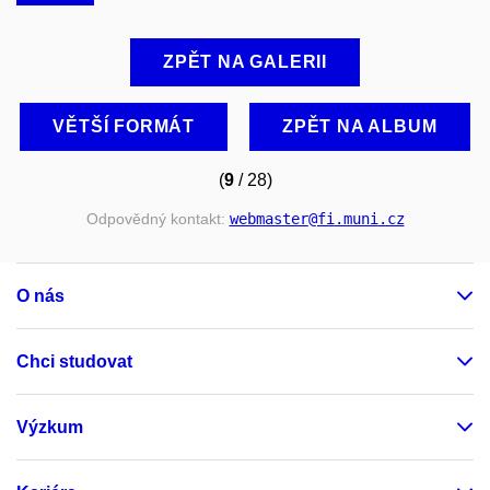
ZPĚT NA GALERII
VĚTŠÍ FORMÁT
ZPĚT NA ALBUM
(
9
/ 28)
Odpovědný kontakt:
webmaster
@fi
.muni
.cz
O nás
Chci studovat
Výzkum