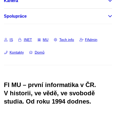
Kariéra
Spolupráce
IS
INET
MU
Tech info
FAdmin
Kontakty
Domů
FI MU – první informatika v ČR.
V historii, ve vědě, ve svobodě
studia.
Od roku 1994 dodnes.