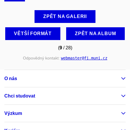
ZPĚT NA GALERII
VĚTŠÍ FORMÁT
ZPĚT NA ALBUM
(
9
/ 28)
Odpovědný kontakt:
webmaster
@fi
.muni
.cz
O nás
Chci studovat
Výzkum