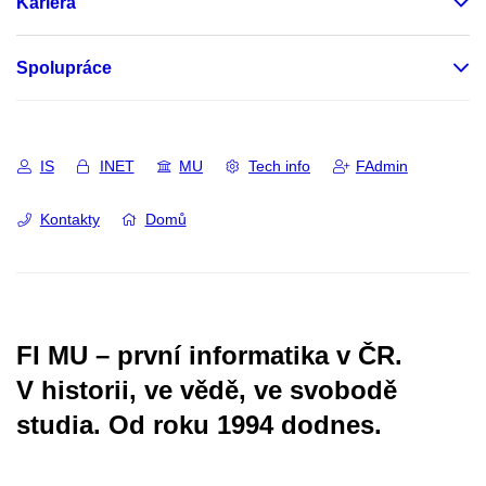
Kariéra
Spolupráce
IS
INET
MU
Tech info
FAdmin
Kontakty
Domů
FI MU – první informatika v ČR.
V historii, ve vědě, ve svobodě
studia.
Od roku 1994 dodnes.