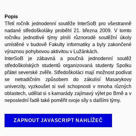
Popis
Třetí ročník jednodenní soutěže InterSoB pro všestranně
nadané středoškoláky proběhl 21. března 2009. V tomto
ročníku jednotlivé týmy plnili různorodé soutěžní úkoly
umístěné v budově Fakulty informatiky a byly zakončené
výraznou pohybovou aktivitou v Lužánkách.
InterSoB je zábavná a poučná jednodenní soutěž
středoškolských studentů organizovaná studenty Spolku
přátel severské zvěře. Středoškoláci mají možnost podívat
se netradičním způsobem do zákulisí Masarykovy
univerzity, vyzkoušet si své schopnosti v mnoha různých
oblastech, udělat si s kamarády zajímavý výlet po Brně a v
neposlední řadě také poměřit svoje síly s dalšími týmy.
ZAPNOUT JAVASCRIPT NAHLÍŽEČ