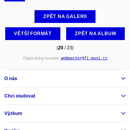
ZPĚT NA GALERII
VĚTŠÍ FORMÁT
ZPĚT NA ALBUM
(
20
/ 23)
Odpovědný kontakt:
webmaster
@fi
.muni
.cz
O nás
Chci studovat
Výzkum