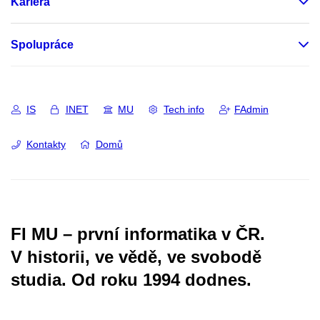
Kariéra
Spolupráce
IS
INET
MU
Tech info
FAdmin
Kontakty
Domů
FI MU – první informatika v ČR.
V historii, ve vědě, ve svobodě
studia.
Od roku 1994 dodnes.