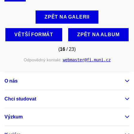
ZPĚT NA GALERII
VĚTŠÍ FORMÁT
ZPĚT NA ALBUM
(
16
/ 23)
Odpovědný kontakt:
webmaster
@fi
.muni
.cz
O nás
Chci studovat
Výzkum