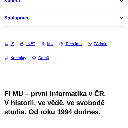
Kariéra
Spolupráce
IS
INET
MU
Tech info
FAdmin
Kontakty
Domů
FI MU – první informatika v ČR.
V historii, ve vědě, ve svobodě
studia.
Od roku 1994 dodnes.