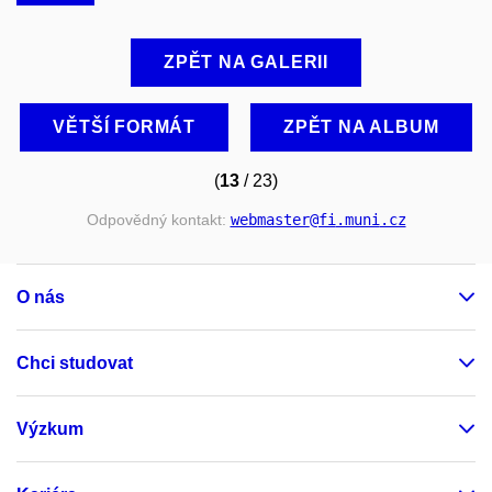
ZPĚT NA GALERII
VĚTŠÍ FORMÁT
ZPĚT NA ALBUM
(
13
/ 23)
Odpovědný kontakt:
webmaster
@fi
.muni
.cz
O nás
Chci studovat
Výzkum