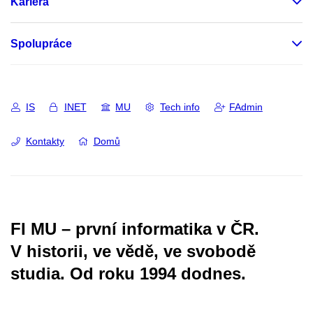
Kariéra
Spolupráce
IS
INET
MU
Tech info
FAdmin
Kontakty
Domů
FI MU – první informatika v ČR.
V historii, ve vědě, ve svobodě
studia.
Od roku 1994 dodnes.